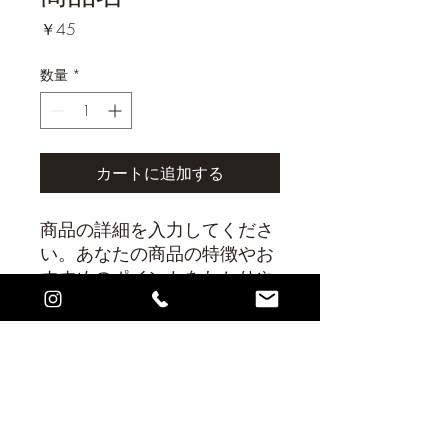
価
￥45
格
数量
*
カートに追加する
商品の詳細を入力してくださ
い。あなたの商品の特徴やお
すすめのポイントをわかりや
すく説明しましょう。
商品情報
商品の詳細を入力してください。サイ
返品・返金ポリシー
ズ、素材、取扱説明に加え、商品の特