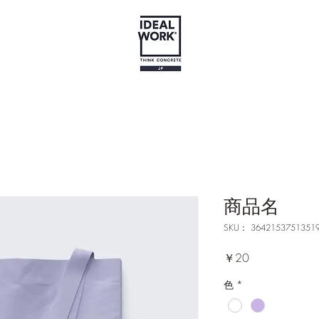
商品名
SKU： 3642153751351
価
￥20
格
色
*